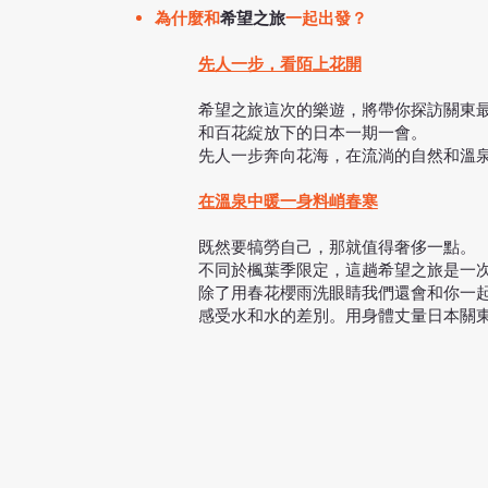
為什麼和
希望之旅
一起出發？
先人一步，看陌上花開
希望之旅這次的樂遊，將帶你探訪關東
和百花綻放下的日本一期一會。
先人一步奔向花海，在流淌的自然和溫
在溫泉中暖一身料峭春寒
既然要犒勞自己，那就值得奢侈一點。
不同於楓葉季限定，這趟希望之旅是一
除了用春花櫻雨洗眼睛我們還會和你一
感受水和水的差別。用身體丈量日本關