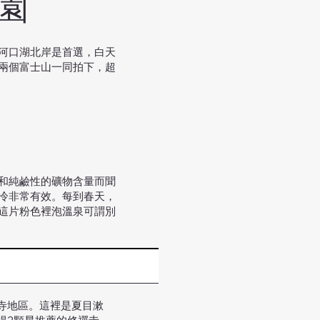
公園
河口湖北岸是首選，白天
兩個富士山一同拍下，超
和純鹼性的礦物含量而聞
冷非常有效。每到春天，
這片粉色裡泡溫泉可謂別
寺地區。這裡是夏目漱