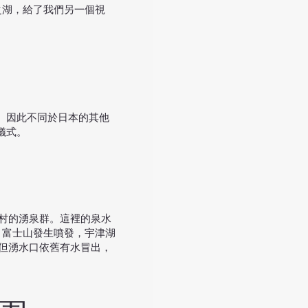
之湖，給了我們另一個視
。因此不同於日本的其他
儀式。
村的湧泉群。這裡的泉水
，富士山發生噴發，宇津湖
但湧水口依舊有水冒出，