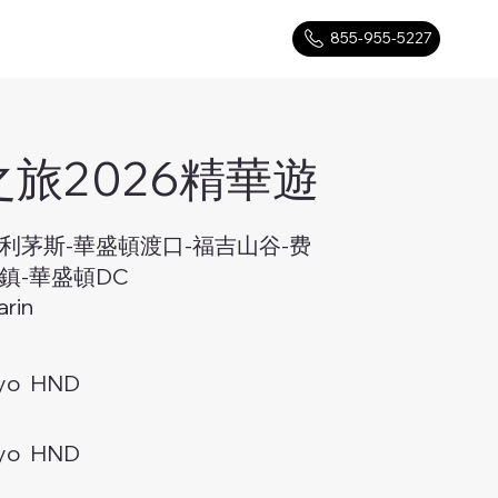
855-955-5227
旅2026精華遊
利茅斯-華盛頓渡口-福吉山谷-费
鎮-華盛頓DC
rin
yo HND
yo HND