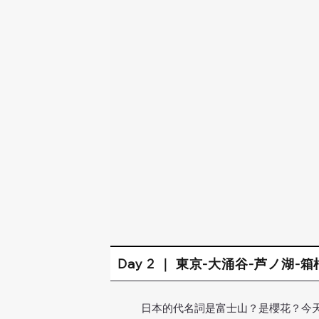
Day 2 ｜ 東京-大涌谷-芦ノ湖
日本的代名詞是富士山？是櫻花？今