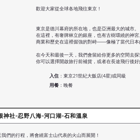
歡迎大家從全球各地飛往東京！
東京是德川幕府的所在地，也是亞洲最大的城市。
在這裡，有奢牌林立的銀座，也有古樹環繞的神宮
商業和歷史在這裡倔強的對峙——像極了當代日本
在今天和最後一天，我們會留給你更多的空間去探
你可以選擇開啟旅行前補貨，或者在長途飛行後​
入住
：東京21世紀大飯店(4星)或同級
用餐
：晚餐
-箱根神社-忍野八海-河口湖-石和溫泉
天我們的行程，將會繞富士山代表的火山而展開！