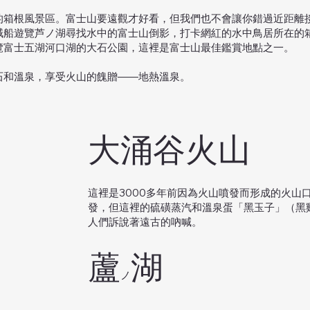
媚的箱根風景區。富士山要遠觀才好看，但我們也不會讓你錯過近距離
賊船遊覽芦ノ湖尋找水中的富士山倒影，打卡網紅的水中鳥居所在的
覽富士五湖河口湖的大石公園，這裡是富士山最佳鑑賞地點之一。
石和溫泉，享受火山的餽贈——地熱溫泉。
大涌谷火山
這裡是3000多年前因為火山噴發而形成的火山
發，但這裡的硫磺蒸汽和溫泉蛋「黑玉子」（黑
人們訴說著遠古的吶喊。
​蘆
湖
ノ