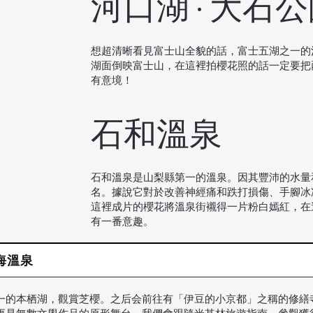
河口湖 · 大石
想超清晰看見富士山全貌的話，富士五湖之一的
湖面倒映富士山，在這裡拍櫻花照的話一定要把
有意境！
石和溫泉
石和溫泉是山梨縣第一的溫泉。因其豐沛的水量
名。據說它對於改善神經痛和跌打損傷、手腳冰
這裡成片的櫻花將溫泉街襯得一片粉白嫣紅，在
有一番意趣。
熱海溫泉
一的本栖湖，觀賞芝櫻。之后会前往有「伊豆的小京都」之稱的修繕