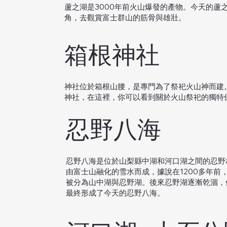
蘆之湖是3000年前火山爆發的產物。今天的蘆
角，去觀賞富士群山的筋骨與雄壯。
箱根神社
神社位於箱根山腰，是專門為了祭祀火山神而建
神社，在這裡，你可以看到關於火山祭祀的獨特
忍野八海
忍野八海是位於山梨縣中湖和河口湖之間的忍野
由富士山融化的雪水而成，據說在1200多年前
被分為山中湖與忍野湖。後來忍野湖逐漸乾涸，
最終形成了今天的忍野八海。