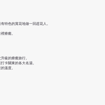
最有特色的賞花地做一回趕花人。
泉裡療癒。
次升級的療癒旅行。
起打卡關東的各大名湯。
東的溫度。