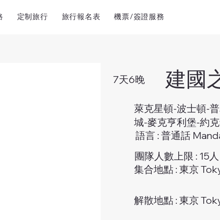
路
定制旅行
旅行報名表
機票/簽證服務
建國之
7天6晚
萊克星頓-波士頓-普
城-麥克亨利堡-約克
語言 : 普通話 Manda
團隊人數上限 : 15人
集合地點 : 東京 Tok
解散地點 : 東京 Tok