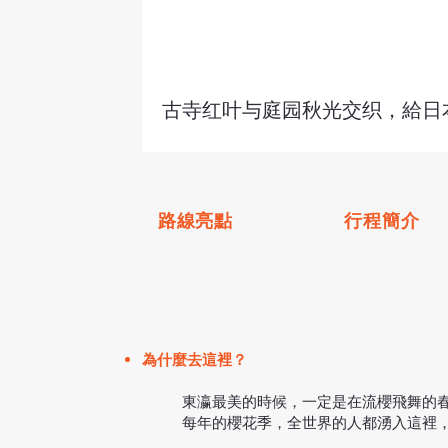
古寺红叶与庭园秋光交织，給日
路線亮點
行程簡介
為什麼去這裡？
東瀛最美的時候，一定是在流櫻飛舞的
每年的櫻花季，全世界的人都湧入這裡