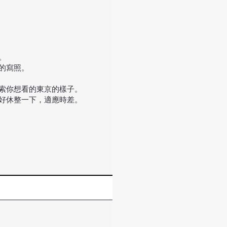
。
的寫照。
索你想看的東京的樣子。
好好休整一下，適應時差。