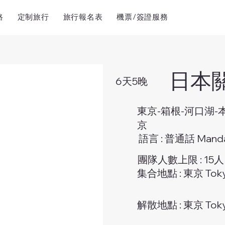
路
定制旅行
旅行報名表
機票/簽證服務
日本
6天5晚
東京-箱根-河口湖-
京
語言 : 普通話 Manda
團隊人數上限 : 15人
集合地點 : 東京 Tok
解散地點 : 東京 Tok