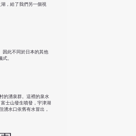
之湖，給了我們另一個視
。因此不同於日本的其他
儀式。
村的湧泉群。這裡的泉水
，富士山發生噴發，宇津湖
但湧水口依舊有水冒出，