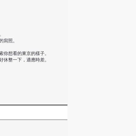
。
的寫照。
索你想看的東京的樣子。
好好休整一下，適應時差。