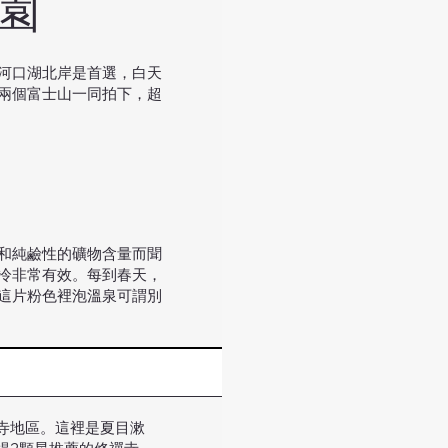
公園
河口湖北岸是首選，白天
兩個富士山一同拍下，超
和純鹼性的礦物含量而聞
冷非常有效。每到春天，
這片粉色裡泡溫泉可謂別
寺地區。這裡是夏目漱