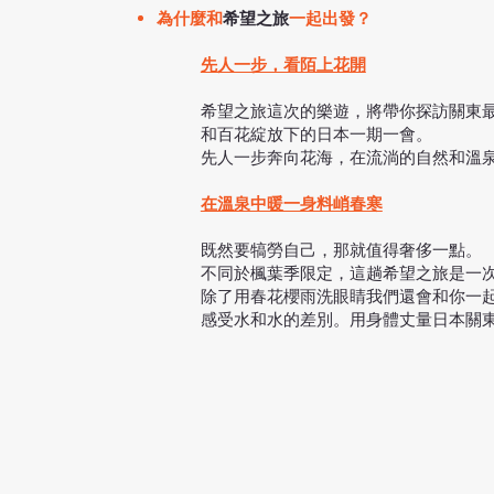
為什麼和
希望之旅
一起出發？
先人一步，看陌上花開
希望之旅這次的樂遊，將帶你探訪關東
和百花綻放下的日本一期一會。
先人一步奔向花海，在流淌的自然和溫
在溫泉中暖一身料峭春寒
既然要犒勞自己，那就值得奢侈一點。
不同於楓葉季限定，這趟希望之旅是一
除了用春花櫻雨洗眼睛我們還會和你一
感受水和水的差別。用身體丈量日本關