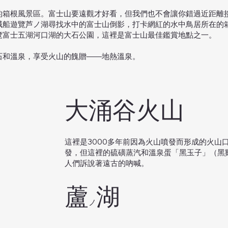
媚的箱根風景區。富士山要遠觀才好看，但我們也不會讓你錯過近距離
賊船遊覽芦ノ湖尋找水中的富士山倒影，打卡網紅的水中鳥居所在的
覽富士五湖河口湖的大石公園，這裡是富士山最佳鑑賞地點之一。
石和溫泉，享受火山的餽贈——地熱溫泉。
大涌谷火山
這裡是3000多年前因為火山噴發而形成的火山
發，但這裡的硫磺蒸汽和溫泉蛋「黑玉子」（黑
人們訴說著遠古的吶喊。
​蘆
湖
ノ