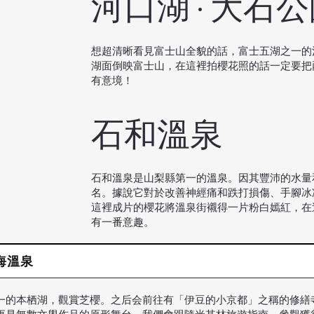
河口湖 · 大石
想超清晰看見富士山全貌的話，富士五湖之一的
湖面倒映富士山，在這裡拍櫻花照的話一定要把
有意境！
石和溫泉
石和溫泉是山梨縣第一的溫泉。因其豐沛的水量
名。據說它對於改善神經痛和跌打損傷、手腳冰
這裡成片的櫻花將溫泉街襯得一片粉白嫣紅，在
有一番意趣。
熱海溫泉
一的本栖湖，觀賞芝櫻。之后会前往有「伊豆的小京都」之稱的修繕