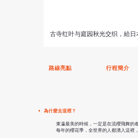
古寺红叶与庭园秋光交织，給日
路線亮點
行程簡介
為什麼去這裡？
東瀛最美的時候，一定是在流櫻飛舞的
每年的櫻花季，全世界的人都湧入這裡