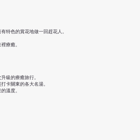
最有特色的賞花地做一回趕花人。
泉裡療癒。
次升級的療癒旅行。
起打卡關東的各大名湯。
東的溫度。