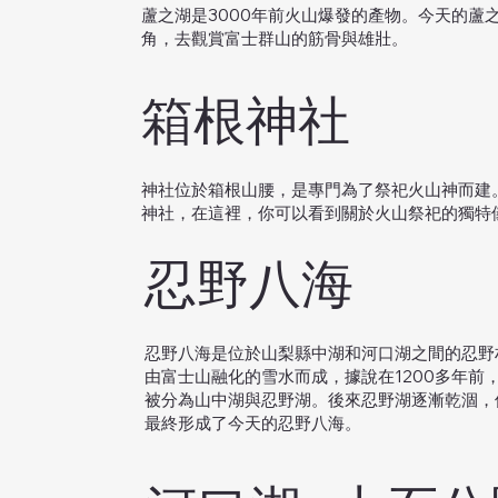
蘆之湖是3000年前火山爆發的產物。今天的蘆
角，去觀賞富士群山的筋骨與雄壯。
箱根神社
神社位於箱根山腰，是專門為了祭祀火山神而建
神社，在這裡，你可以看到關於火山祭祀的獨特
忍野八海
忍野八海是位於山梨縣中湖和河口湖之間的忍野
由富士山融化的雪水而成，據說在1200多年前
被分為山中湖與忍野湖。後來忍野湖逐漸乾涸，
最終形成了今天的忍野八海。