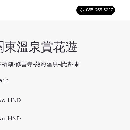
855-955-5227
關東溫泉賞花遊
本栖湖-修善寺-熱海溫泉-橫濱-東
rin
yo HND
yo HND