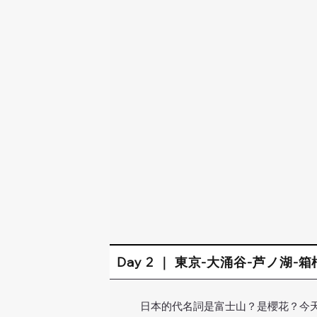
Day 2 ｜ 東京-大涌谷-芦ノ湖
日本的代名詞是富士山？是櫻花？今