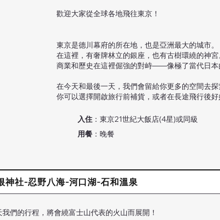
歡迎大家從全球各地飛往東京！
東京是德川幕府的所在地，也是亞洲最大的城市。
在這裡，有奢牌林立的銀座，也有古樹環繞的神宮
商業和歷史在這裡倔強的對峙——像極了當代日本
在今天和最後一天，我們會留給你更多的空間去探
你可以選擇開啟旅行前補貨，或者在長途飛行後​
入住
：東京21世紀大飯店(4星)或同級
用餐
：晚餐
-箱根神社-忍野八海-河口湖-石和溫泉
天我們的行程，將會繞富士山代表的火山而展開！