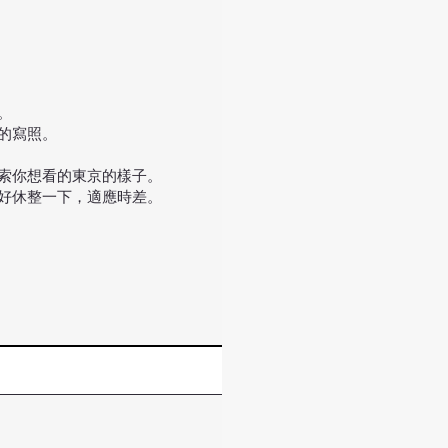
。
的寫照。
索你想看的東京的樣子。
好好休整一下，適應時差。