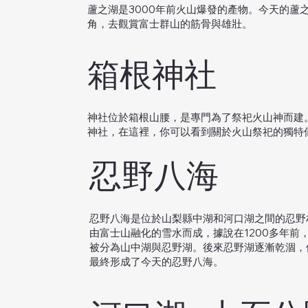
蘆之湖是3000年前火山爆發的產物。今天的蘆
角，去觀賞富士群山的筋骨與雄壯。
箱根神社
神社位於箱根山腰，是專門為了祭祀火山神而建
神社，在這裡，你可以看到關於火山祭祀的獨特
忍野八海
忍野八海是位於山梨縣中湖和河口湖之間的忍野
由富士山融化的雪水而成，據說在1200多年前
被分為山中湖與忍野湖。後來忍野湖逐漸乾涸，
最終形成了今天的忍野八海。