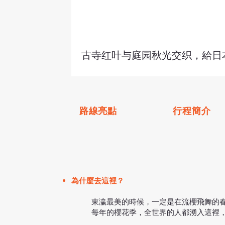
古寺红叶与庭园秋光交织，給日
路線亮點
行程簡介
為什麼去這裡？
東瀛最美的時候，一定是在流櫻飛舞的
每年的櫻花季，全世界的人都湧入這裡