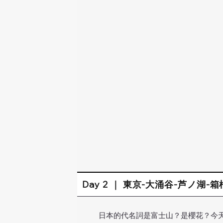
Day 2 ｜ 東京-大涌谷-芦ノ湖
日本的代名詞是富士山？是櫻花？今