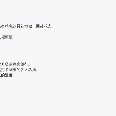
最有特色的賞花地做一回趕花人。
泉裡療癒。
次升級的療癒旅行。
起打卡關東的各大名湯。
東的溫度。