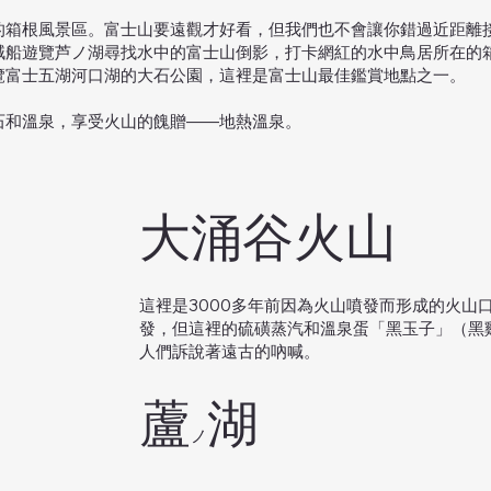
媚的箱根風景區。富士山要遠觀才好看，但我們也不會讓你錯過近距離
賊船遊覽芦ノ湖尋找水中的富士山倒影，打卡網紅的水中鳥居所在的
覽富士五湖河口湖的大石公園，這裡是富士山最佳鑑賞地點之一。
石和溫泉，享受火山的餽贈——地熱溫泉。
大涌谷火山
這裡是3000多年前因為火山噴發而形成的火山
發，但這裡的硫磺蒸汽和溫泉蛋「黑玉子」（黑
人們訴說著遠古的吶喊。
​蘆
湖
ノ