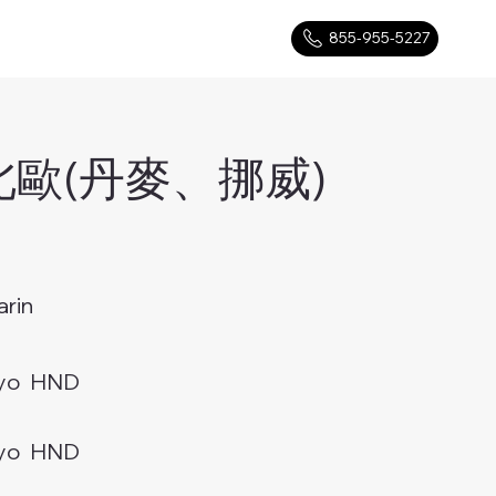
855-955-5227
歐(丹麥、挪威)
rin
yo HND
yo HND