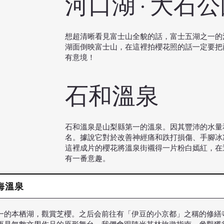
河口湖 · 大石
想超清晰看見富士山全貌的話，富士五湖之一的
湖面倒映富士山，在這裡拍櫻花照的話一定要把
有意境！
石和溫泉
石和溫泉是山梨縣第一的溫泉。因其豐沛的水量
名。據說它對於改善神經痛和跌打損傷、手腳冰
這裡成片的櫻花將溫泉街襯得一片粉白嫣紅，在
有一番意趣。
熱海溫泉
一的本栖湖，觀賞芝櫻。之后会前往有「伊豆的小京都」之稱的修繕