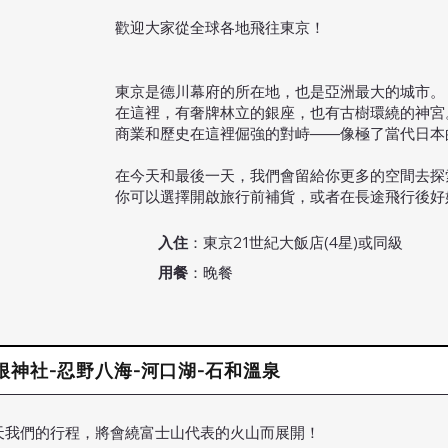
歡迎大家從全球各地飛往東京！
東京是德川幕府的所在地，也是亞洲最大的城市。
在這裡，有奢牌林立的銀座，也有古樹環繞的神宮
商業和歷史在這裡倔強的對峙——像極了當代日本
在今天和最後一天，我們會留給你更多的空間去探
你可以選擇開啟旅行前補貨，或者在長途飛行後​
入住
：東京21世紀大飯店(4星)或同級
用餐
：晚餐
-箱根神社-忍野八海-河口湖-石和溫泉
天我們的行程，將會繞富士山代表的火山而展開！