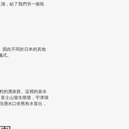
之湖，給了我們另一個視
。因此不同於日本的其他
儀式。
村的湧泉群。這裡的泉水
，富士山發生噴發，宇津湖
但湧水口依舊有水冒出，