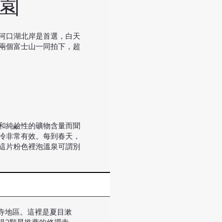
公園
河口湖北岸是首選，白天
兩個富士山一同拍下，超
和純鹼性的礦物含量而聞
冷非常有效。每到春天，
這片粉色裡泡溫泉可謂別
寺地區。這裡是夏目漱