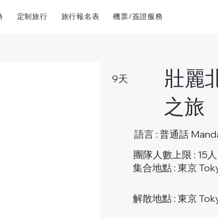
路
定制旅行
旅行報名表
機票/簽證服務
壯麗北
9天
之旅
語言 : 普通話 Manda
團隊人數上限 : 15人
集合地點 : 東京 Tok
解散地點 : 東京 Tok