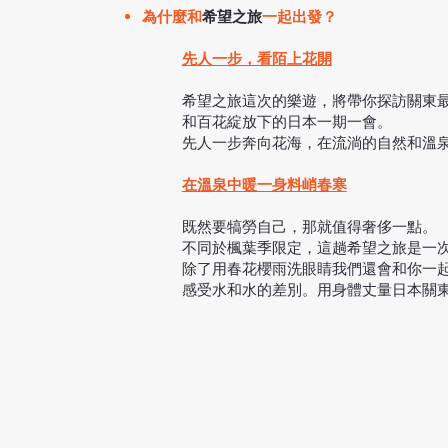
為什麼和
希望之旅
一起出發？
先人一步，看陌上花開
希望之旅這次的樂遊，將帶你探訪關東
和百花綻放下的日本一期一會。
先人一步奔向花海，在流淌的自然和溫
在溫泉中暖一身料峭春寒
既然要犒勞自己，那就值得奢侈一點。
不同於楓葉季限定，這趟希望之旅是一
除了用春花櫻雨洗眼睛我們還會和你一
感受水和水的差別。用身體丈量日本關