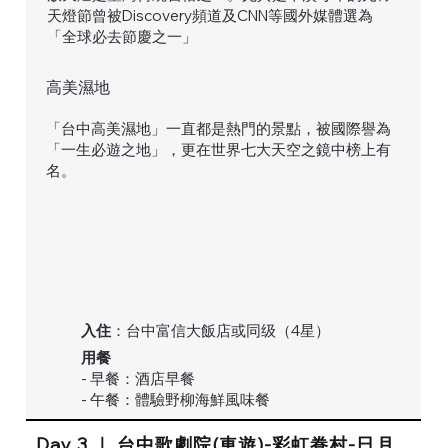
天燈節曾被Discovery頻道及CNN等國外媒體選為
「全球必去節慶之一」
高美濕地
「台中高美濕地」一直都是熱門的景點，被國際譽為
「一生必遊之地」，更在世界七大天空之鏡中榜上有
名。
入住
：台中富信大飯店或同级（4星）
用餐
- 早餐：酒店早餐
- 午餐：體驗野柳海鮮風味餐
Day 3 ｜ 台中歌劇院(車遊)-彩虹眷村-日月