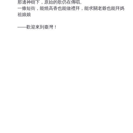
那邊神樹下，原始的歌仍在傳唱。
一條短街，能燒高香也能做禮拜，能求關老爺也能拜媽
祖娘娘
——歡迎來到臺灣！