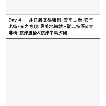
Day 4 ｜ 井仔腳瓦盤鹽田-安平古堡-安平
老街-光之穹頂(最美地鐵站)-駁二特區&大
港橋-旗津渡輪&旗津半島夕陽