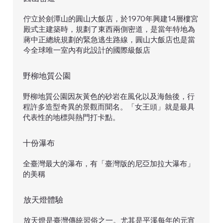
佇立於劍潭山的圓山大飯店，於1970年興建14層樓宮
殿式主建築時，規劃了東西兩側密道，是當年特地為
蔣中正總統規劃的緊急逃生路線，圓山大飯店也是當
今全球唯一室內有此設計的國際級飯店
野柳地質公園
野柳地質公園因灰黃色的砂岩在風化以及海蝕後，行
程許多造型奇異的景觀而聞名。「女王頭」就是最具
代表性的地標與熱門打卡點。
​十份瀑布
全臺灣最大的瀑布，有「臺灣版的尼亞加拉大瀑布」
的美稱
​放天燈體驗
放天燈是臺灣傳統習俗之一。尤其是平溪每年的元宵