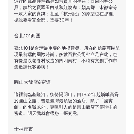
這裡的藏品件件都是如雷貫耳的存在：西周的毛公
鼎；鎮館之寶翠玉白菜和紅燒肉；顏真卿、宋徽宗等
一眾大家的真跡；甚至「核舟記」的原型也在那裡。
據說要看完全部，需要30年！
台北101商圈
臺北101是台灣最重要的地標建築。所在的信義商圈呈
現最前端的國際時尚，多數百貨公司都立足在此，也
有像是以老眷村改造的四四南村，不時有文創手作市
集邀請旅客參與！
圓山大飯店&密道
這裡前臨基隆河，後倚陽明山，自1952年起巍峨高聳
於圓山之腰，曾是臺灣最頂級的酒店。除了「國賓
館」的名號以外，更吸引人的是圓山飯店下傳說中的
密道。明天我就會帶您一探究竟。
士林夜市