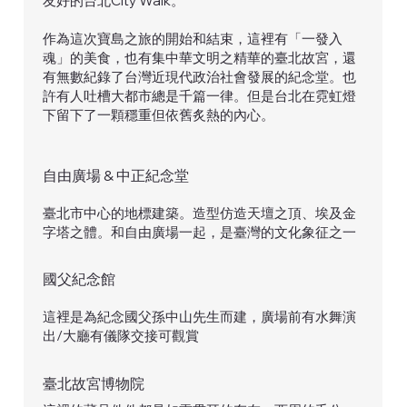
友好的台北City Walk。
作為這次寶島之旅的開始和結束，這裡有「一發入
魂」的美食，也有集中華文明之精華的臺北故宮，還
有無數紀錄了台灣近現代政治社會發展的紀念堂。也
許有人吐槽大都市總是千篇一律。但是台北在霓虹燈
下留下了一顆穩重但依舊炙熱的內心。
自由廣場 & 中正紀念堂
臺北市中心的地標建築。造型仿造天壇之頂、埃及金
字塔之體。和自由廣場一起，是臺灣的文化象征之一
國父紀念館
這裡是為紀念國父孫中山先生而建，廣場前有水舞演
出/大廳有儀隊交接可觀賞
臺北故宮博物院