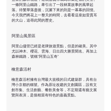
一條阿里山鐵路，牽引出了一段林業故事的風華起
落。待繁華落盡後，沉澱下來的則是一幕幕的回憶。
今天我們將花上一整天的時間，去看看這座如雷貫耳
的大山，追尋此間的歷史。
​阿里山風景區
阿里山儘管已經是老牌旅遊景點，但是的確美。其中
尤以神木、櫻花、雲海、日出四大勝景聞名。再加上
森林鐵路，號稱“阿里山五奇”
​檜意森活村
檜意森活村擁有台灣最大規模的日式建築群，具有台
灣小京都的稱號。作為原址改建的文創園區，設有文
創市集、生活創藝、餐飲美食等，不定期還有藝文展
覽與表演，是個相當有特色的嘉義景點。