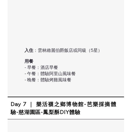
入住
：雲林緻麗伯爵飯店或同級（5星）
用餐
- 早餐：酒店早餐
- 午餐：體驗阿里山風味餐
- 晚餐：體驗烤雞風味餐
Day 7 ｜ 樂活襪之鄉博物館-芭樂採摘體
驗-慈湖園區-鳳梨酥DIY體驗