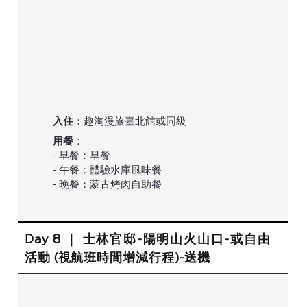
入住
：趣淘漫旅臺北館或同級
用餐
：
- 早餐：早餐
- 午餐：體驗水庫風味餐
- 晚餐：蒙古烤肉自助餐
Day 8 ｜ 士林官邸-陽明山火山口-或自由
活動 (視航班時間增減行程)-送機