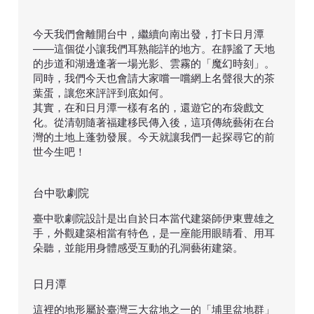
今天我們會離開台中，繼續向南出發，打卡日月潭
——這個從小讓我們耳熟能詳的地方。在靜謐了天地
的步道和湖邊逢著一場光影、雲霧的「魔幻時刻」。
同時，我們今天也會請大家嚐一嚐網上名聲很大的茶
葉蛋，讓您來評評到底如何。
​其實，在和日月潭一樣有名的，還遊它的布袋戲文
化。從清朝隨著福建移民傳入後，這項傳統藝術在台
灣的土地上蓬勃發展。今天就讓我們一起探尋它的前
世今生吧！
台中歌劇院
臺中歌劇院設計是出自於日本當代建築師伊東豊雄之
手，外觀建築相當有特色，是一座能用眼睛看、用耳
朵聽，並能用身體感受互動的孔洞藝術建築。
日月潭
這裡的地形屬於臺灣三大盆地之一的「埔里盆地群」