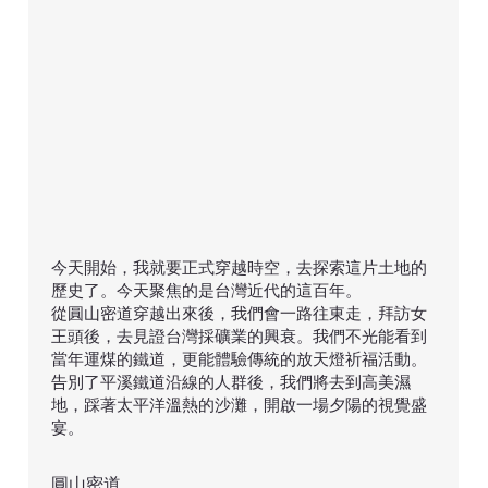
​今天開始，我就要正式穿越時空，去探索這片土地的
歷史了。今天聚焦的是台灣近代的這百年。
從圓山密道穿越出來後，我們會一路往東走，拜訪女
王頭後，去見證台灣採礦業的興衰。我們不光能看到
當年運煤的鐵道，更能體驗傳統的放天燈祈福活動。
告別了平溪鐵道沿線的人群後，我們將去到高美濕
地，踩著太平洋溫熱的沙灘，開啟一場夕陽的視覺盛
宴。
圓山密道