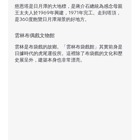
慈恩塔是日月潭的大地標，是蔣介石總統為感念母親
王太夫人於1969年興建，1971年完工。走到塔頂，
是360度飽覽日月潭湖景的好地方。
雲林布偶戲文物館
雲林是布袋戲的故鄉。「雲林布袋戲館」其實前身是
日據時代的虎尾運役所。這裡除了布袋戲的文化和歷
史展呈外，建築本身也非常漂亮。