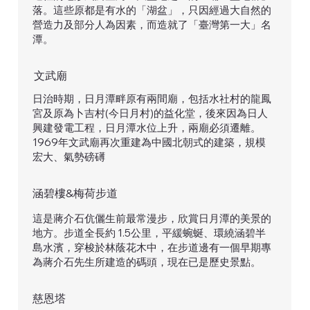
落。這些原都是有水的「湖盆」，只因經過大自然的
營造力及部分人為因素，而造就了「臺灣第一大」名
潭。
文武廟
日治時期，日月潭畔原有兩間廟，包括水社村的龍鳳
宮及原為卜吉村(今日月村)的益化堂，後來因為日人
興建發電工程，日月潭水位上升，兩廟必須遷離。
1969年文武廟再次重建為中國北朝式的建築，規模
宏大、氣勢磅礡
涵碧樓&梅荷步道
這是蔣介石伉儷生前最常漫步，欣賞日月潭的美景的
地方。步道全長約 1.5公里，平緩蜿蜒、環繞涵碧半
島水濱，穿梭於林蔭花木中，在步道邊有一個早期專
為蔣介石先生所建造的碼頭，現在已是歷史景點。
慈恩塔