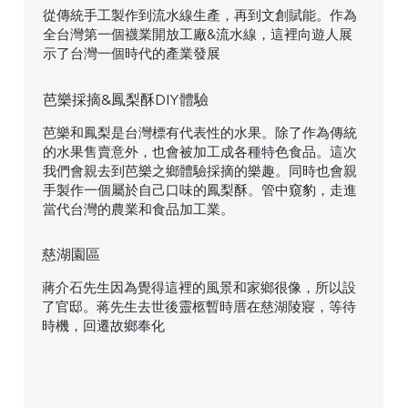
從傳統手工製作到流水線生產，再到文創賦能。作為
全台灣第一個襪業開放工廠&流水線，這裡向遊人展
示了台灣一個時代的產業發展
芭樂採摘&鳳梨酥DIY體驗
芭樂和鳳梨是台灣標有代表性的水果。除了作為傳統
的水果售賣意外，也會被加工成各種特色食品。這次
我們會親去到芭樂之鄉體驗採摘的樂趣。同時也會親
手製作一個屬於自己口味的鳳梨酥。管中窺豹，走進
當代台灣的農業和食品加工業。
慈湖園區
蔣介石先生因為覺得這裡的風景和家鄉很像，所以設
了官邸。蒋先生去世後靈柩暫時厝在慈湖陵寢，等待
時機，回遷故鄉奉化