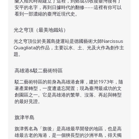
蘭人殖民時期建立了這裡，到鄭成功收復臺灣後有了
安平的名字，再到日據時代的翻修⋯⋯這裡有你可以
看到一部濃縮的臺灣近現代史。
光之穹頂（最美地鐵站）
光之穹頂位於美麗島捷運站是德國藝術大師Narcissus
Quagliata的作品，主要以水、土、光及火作為創作主
題。
高雄港&駁二藝術特區
駁二藝術特區的前身為高雄港倉庫，建於1973年，隨
著產業轉型，一度遭遺忘閒置；現為臺灣最成功的文
創園區之一。它是高雄港的繁華、沒落、再起與轉型
的最好見證。
​旗津半島
旗津舊名為「旗後」是高雄最早開發的地區，也是高
雄最古老的海港，是一個狹長型的沙洲半島，得天獨