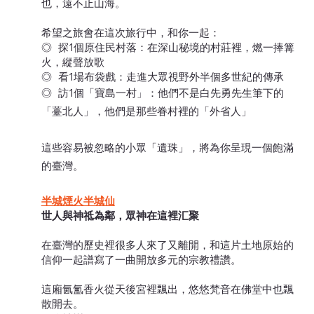
也，遠不止山海。
希望之旅會在這次旅行中，和你一起：
◎ 探1個原住民村落：在深山秘境的村莊裡，燃一捧篝
火，縱聲放歌
◎ 看1場布袋戲：走進大眾視野外半個多世紀的傳承
◎ 訪1個「寶島一村」：他們不是白先勇先生筆下的
「薹北人」，他們是那些眷村裡的「外省人」
這些容易被忽略的小眾「遺珠」，將為你呈現一個飽滿
的臺灣。
半城煙火半城仙
世人與神祗為鄰，眾神在這裡汇聚
在臺灣的歷史裡很多人來了又離開，和這片土地原始的
信仰一起譜寫了一曲開放多元的宗教禮讚。
這廂氤氳香火從天後宮裡飄出，悠悠梵音在佛堂中也飄
散開去。