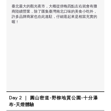
臺北最大的觀光夜市，大概從傍晚四點左右就會有攤
商陸續營業，除了匯集臺灣南北口味的美食小吃外，
許多品牌商家也在此進駐，仔細逛起來是相當充實的
喔！
Day 2 ｜ 圓山密道-野柳地質公園-十分瀑
布-天燈體驗