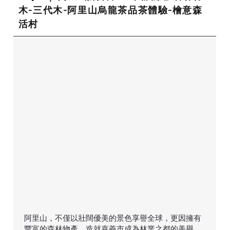
木-三代木-阿里山烏龍茶品茶體驗-檜意森
活村
阿里山，不僅以壯闊優美的景色享譽全球，更因擁有
豐富的森林物產，造就嘉義市成為林業之都的美譽。