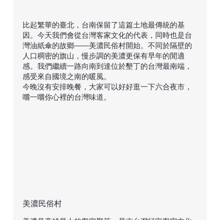
比起繁華的臺北，台南保留了這篇土地最傳統的基
因。今天我們會從台灣客家文化的代表，同時也是台
灣油紙傘的故鄉——美濃民俗村開始。不同於隔壁的
人口稠密的旗山，慢步調的美濃更保有早年的閒適
感。我們繼續一路向南到達位於墾丁的台灣最南端，
感受來自國境之南的暖風。
今晚沒有安排晚餐，大家可以好好逛一下六合夜市，
嚐一嚐你心裡的台灣味道。
美濃民俗村