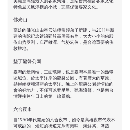
美濃是高雄最大的客家聚落，是南台灣極富客家文化
特色且民風淳樸的小城，完整保留客家文化。
佛光山
高雄的佛光山由星云法师带领弟子所建，与2011年新
建的佛陀纪念馆绵延於高屏溪右岸，大大小小的佛殿
依山势罗列，庄严雄浑、气势宏伟，是台湾重要的佛
教胜地。
​墾丁龍磐公園
臺灣的最南端，三面環海，也是臺灣本島唯一的熱帶
區域位。於太平洋岸的龍磐公園，有著廣大的草原、
懸崖峭壁和湛藍的太平洋。晚上的龍磐公園是情旅約
會的好地方，不僅可以看星星、聽海浪聲，也是南台
灣迎接跨年日出的第一線景點。
​六合夜市
自1950年代開始的六合夜市，如今是高雄夜市代表不
可或缺的，短短的街道充斥海港味，海鮮粥、鹽蒸