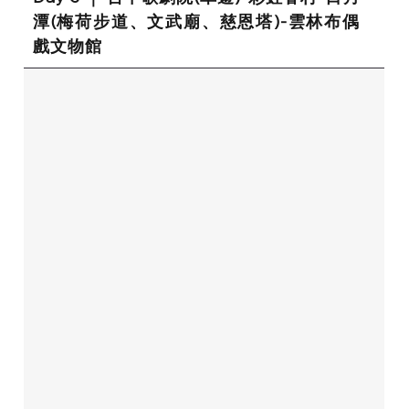
潭(梅荷步道、文武廟、慈恩塔)-雲林布偶
戲文物館