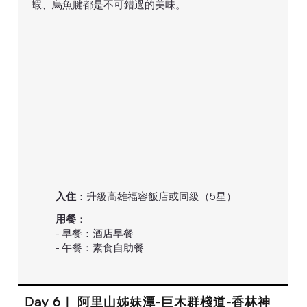
蝦、烏魚腱都是不可錯過的美味。
入住
：升級高雄福容飯店或同級（5星）
用餐
：
- 早餐：酒店早餐
- 午餐：素食自助餐
Day 6｜ 阿里山姊妹潭-巨木群棧道-香林神