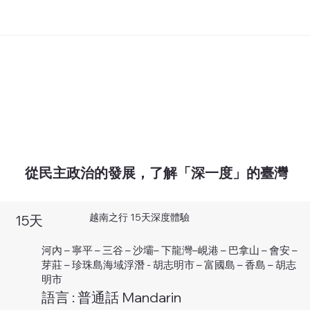
從民主政治的發展，了解「深一度」的臺灣
越南之行 15天深度體驗
15天
河內 – 寧平 – 三⾕ – 沙壩– 下龍灣–峴港 – 巴拿⼭ – 會安 –
芽莊 – 珍珠島海域浮潛 - 胡志明市 – 富國島 – 香島 – 胡志
明市
語言 : 普通話 Mandarin