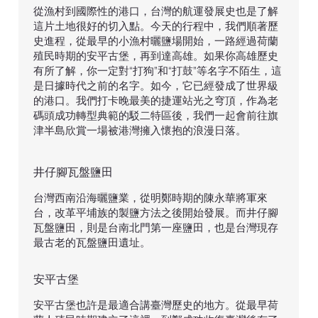
從漁村到國際性的港口，台灣的航運發展史也是了解
這片土地很好的切入點。今天的行程中，我們順著歷
史進程，從最早的小漁村曬鹽場開始，一路經過荷蘭
殖民時期的安平古堡，再到達高雄。如果你高雄歷史
有所了解，你一定對“打狗”和“打鼓”等名字不陌生，這
是日據時代之前的名字。如今，它已經發成了世界級
的港口。我們打卡晚最美的捷運站光之穹頂，作為老
碼頭成功轉型典範的駁二特區後，我們一起會前往旗
津半島欣賞一場被港灣擁入懷抱的浪漫日落。
井仔腳瓦盤鹽田
台灣西南沿海曬鹽業，從明鄭時期的陳永華將軍來
台，改革平埔族的製鹽方法之後開始發展。而井仔腳
瓦盤鹽田，則是台南北門第一座鹽田，也是台灣現存
最古老的瓦盤鹽田遺址。
安平古堡
安平古堡也許是最適合講臺灣歷史的地方。從最早荷