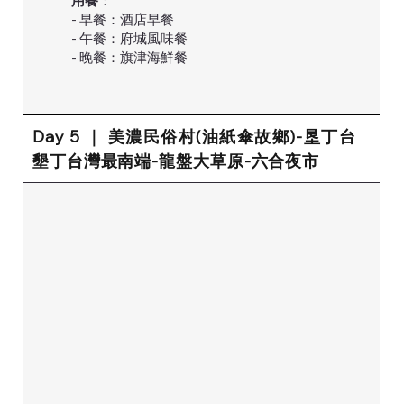
用餐
：
- 早餐：酒店早餐
- 午餐：府城風味餐
- 晚餐：旗津海鮮餐
Day 5 ｜ 美濃民俗村(油紙傘故鄉)-垦丁台
墾丁台灣最南端-龍盤大草原-六合夜市