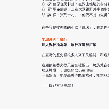
◎ 探1個原住民村落：在深山秘境的村莊
◎ 看1場布袋戲：走進大眾視野外半個多
◎ 訪1個「寶島一村」：他們不是白先
這些容易被忽略的小眾「遺珠」，將為你
半城煙火半城仙
世人與神祗為鄰，眾神在這裡汇聚
在臺灣的歷史裡很多人來了又離開，和這
這廂氤氳香火從天後宮裡飄出，悠悠梵音
那邊神樹下，原始的歌仍在傳唱。
一條短街，能燒高香也能做禮拜，能求關
——歡迎來到臺灣！