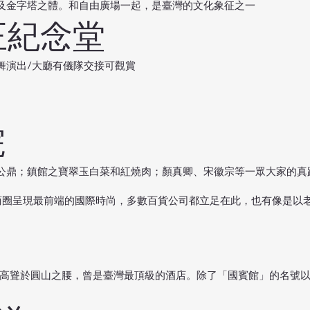
及金字塔之體。和自由廣場一起，是臺灣的文化象征之一
正紀念堂
舞演出/大廳有儀隊交接可觀賞
院
公鼎；鎮館之寶翠玉白菜和紅燒肉；顏真卿、宋徽宗等一眾大家的真
義商圈呈現最前端的國際時尚，多數百貨公司都立足在此，也有像是以
巍峨高聳於圓山之腰，曾是臺灣最頂級的酒店。除了「國賓館」的名號