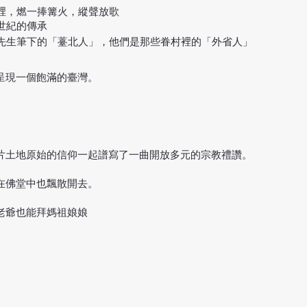
裡，燃一捧篝火，縱聲放歌
世紀的傳承
勇先生筆下的「薹北人」，他們是那些眷村裡的「外省人」
呈現一個飽滿的臺灣。
片土地原始的信仰一起譜寫了一曲開放多元的宗教禮讚。
在佛堂中也飄散開去。
老爺也能拜媽祖娘娘