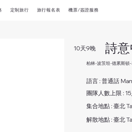
路
定制旅行
旅行報名表
機票/簽證服務
詩意
10天9晚
柏林-波茨坦-德累斯頓
語言 : 普通話 Mand
團隊人數上限 : 1
集合地點 : 臺北 Tai
解散地點 : 臺北 Tai