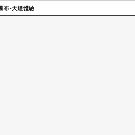
分瀑布-天燈體驗