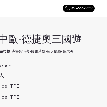
855-955-5227
中歐-德捷奧三國遊
-布拉格-克魯姆洛夫-薩爾茨堡-新天鵝堡-慕尼黑
arin
5人
pei TPE
pei TPE