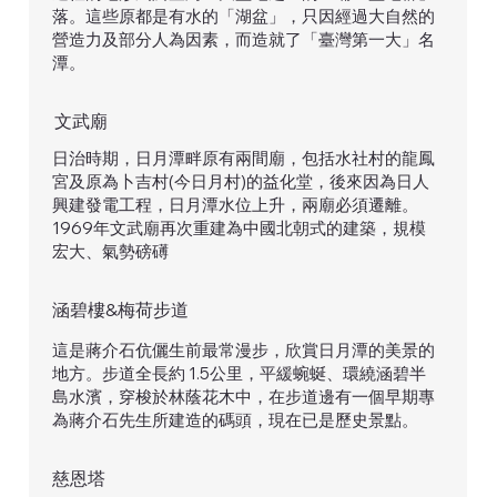
落。這些原都是有水的「湖盆」，只因經過大自然的
營造力及部分人為因素，而造就了「臺灣第一大」名
潭。
文武廟
日治時期，日月潭畔原有兩間廟，包括水社村的龍鳳
宮及原為卜吉村(今日月村)的益化堂，後來因為日人
興建發電工程，日月潭水位上升，兩廟必須遷離。
1969年文武廟再次重建為中國北朝式的建築，規模
宏大、氣勢磅礡
涵碧樓&梅荷步道
這是蔣介石伉儷生前最常漫步，欣賞日月潭的美景的
地方。步道全長約 1.5公里，平緩蜿蜒、環繞涵碧半
島水濱，穿梭於林蔭花木中，在步道邊有一個早期專
為蔣介石先生所建造的碼頭，現在已是歷史景點。
慈恩塔