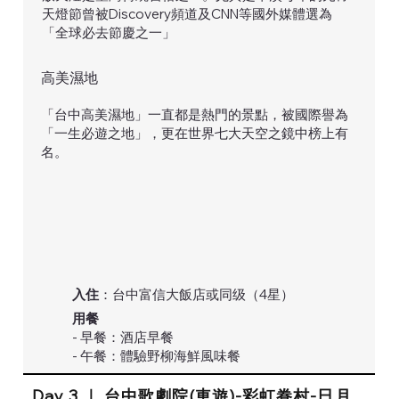
天燈節曾被Discovery頻道及CNN等國外媒體選為
「全球必去節慶之一」
高美濕地
「台中高美濕地」一直都是熱門的景點，被國際譽為
「一生必遊之地」，更在世界七大天空之鏡中榜上有
名。
入住
：台中富信大飯店或同级（4星）
用餐
- 早餐：酒店早餐
- 午餐：體驗野柳海鮮風味餐
Day 3 ｜ 台中歌劇院(車遊)-彩虹眷村-日月