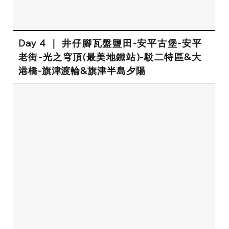
Day 4 ｜ 井仔腳瓦盤鹽田-安平古堡-安平
老街-光之穹頂(最美地鐵站)-駁二特區&大
港橋-旗津渡輪&旗津半島夕陽