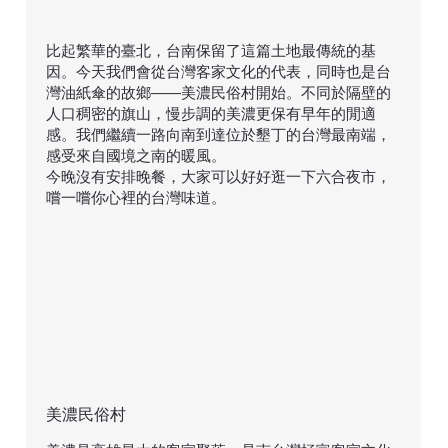
比起繁華的臺北，台南保留了這篇土地最傳統的基
因。今天我們會從台灣客家文化的代表，同時也是台
灣油紙傘的故鄉——美濃民俗村開始。不同於隔壁的
人口稠密的旗山，慢步調的美濃更保有早年的閒適
感。我們繼續一路向南到達位於墾丁的台灣最南端，
感受來自國境之南的暖風。
今晚沒有安排晚餐，大家可以好好逛一下六合夜市，
嚐一嚐你心裡的台灣味道。
美濃民俗村