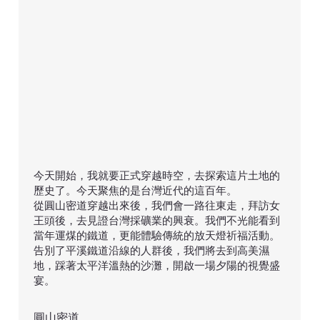
​今天開始，我就要正式穿越時空，去探索這片土地的
歷史了。今天聚焦的是台灣近代的這百年。
從圓山密道穿越出來後，我們會一路往東走，拜訪女
王頭後，去見證台灣採礦業的興衰。我們不光能看到
當年運煤的鐵道，更能體驗傳統的放天燈祈福活動。
告別了平溪鐵道沿線的人群後，我們將去到高美濕
地，踩著太平洋溫熱的沙灘，開啟一場夕陽的視覺盛
宴。
圓山密道