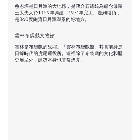
慈恩塔是日月潭的大地標，是蔣介石總統為感念母親
王太夫人於1969年興建，1971年完工。走到塔頂，
是360度飽覽日月潭湖景的好地方。
雲林布偶戲文物館
雲林是布袋戲的故鄉。「雲林布袋戲館」其實前身是
日據時代的虎尾運役所。這裡除了布袋戲的文化和歷
史展呈外，建築本身也非常漂亮。