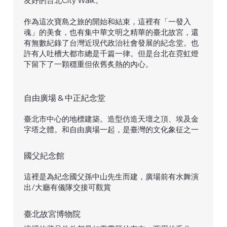
友好的台北City Walk。
作為這次寶島之旅的開始和結束，這裡有「一發入
魂」的美食，也有集中華文明之精華的臺北故宮，還
有無數紀錄了台灣近現代政治社會發展的紀念堂。也
許有人吐槽大都市總是千篇一律。但是台北在霓虹燈
下留下了一顆穩重但依舊炙熱的內心。
自由廣場 & 中正紀念堂
臺北市中心的地標建築。造型仿造天壇之頂、埃及金
字塔之體。和自由廣場一起，是臺灣的文化象征之一
國父紀念館
這裡是為紀念國父孫中山先生而建，廣場前有水舞演
出/大廳有儀隊交接可觀賞
臺北故宮博物院