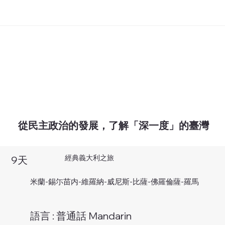
從民主政治的發展，了解「深一度」的臺灣
經典義大利之旅
9天
米蘭-錫尓苗内-維羅納-威尼斯-比薩-佛羅倫薩-羅馬
語言 : 普通話 Mandarin