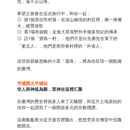
也，遠不止山海。
希望之旅會在這次旅行中，和你一起：
◎ 探1個原住民村落：在深山秘境的村莊裡，燃一捧篝
火，縱聲放歌
◎ 看1場布袋戲：走進大眾視野外半個多世紀的傳承
◎ 訪1個「寶島一村」：他們不是白先勇先生筆下的
「薹北人」，他們是那些眷村裡的「外省人」
這些容易被忽略的小眾「遺珠」，將為你呈現一個飽滿
的臺灣。
半城煙火半城仙
世人與神祗為鄰，眾神在這裡汇聚
在臺灣的歷史裡很多人來了又離開，和這片土地原始的
信仰一起譜寫了一曲開放多元的宗教禮讚。
這廂氤氳香火從天後宮裡飄出，悠悠梵音在佛堂中也飄
散開去。