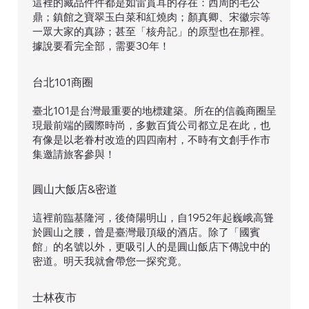
這裡的藏品件件都是如雷貫耳的存在：西周的毛公
鼎；鎮館之寶翠玉白菜和紅燒肉；顏真卿、宋徽宗等
一眾大家的真跡；甚至「核舟記」的原型也在那裡。
據說要看完全部，需要30年！
台北101商圈
臺北101是台灣最重要的地標建築。所在的信義商圈呈
現最前端的國際時尚，多數百貨公司都立足在此，也
有像是以老眷村改造的四四南村，不時有文創手作市
集邀請旅客參與！
圓山大飯店&密道
這裡前臨基隆河，後倚陽明山，自1952年起巍峨高聳
於圓山之腰，曾是臺灣最頂級的酒店。除了「國賓
館」的名號以外，更吸引人的是圓山飯店下傳說中的
密道。明天我就會帶您一探究竟。
士林夜市