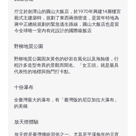
佇立於劍潭山的圓山大飯店，於1970年興建14層樓宮
殿式主建築時，規劃了東西兩側密道，是當年特地為
蔣中正總統規劃的緊急逃生路線，圓山大飯店也是當
今全球唯一室內有此設計的國際級飯店
野柳地質公園
野柳地質公園因灰黃色的砂岩在風化以及海蝕後，行
程許多造型奇異的景觀而聞名。「女王頭」就是最具
代表性的地標與熱門打卡點。
​十份瀑布
全臺灣最大的瀑布，有「臺灣版的尼亞加拉大瀑布」
的美稱
​放天燈體驗
放天燈是臺灣傳統習俗之一。尤其是平溪每年的元宵