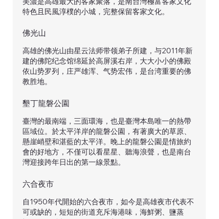
美濃是高雄最大的客家聚落，是南台灣極富客家文化
特色且民風淳樸的小城，完整保留客家文化。
佛光山
高雄的佛光山由星云法师带领弟子所建，与2011年新
建的佛陀纪念馆绵延於高屏溪右岸，大大小小的佛殿
依山势罗列，庄严雄浑、气势宏伟，是台湾重要的佛
教胜地。
​墾丁龍磐公園
臺灣的最南端，三面環海，也是臺灣本島唯一的熱帶
區域位。於太平洋岸的龍磐公園，有著廣大的草原、
懸崖峭壁和湛藍的太平洋。晚上的龍磐公園是情旅約
會的好地方，不僅可以看星星、聽海浪聲，也是南台
灣迎接跨年日出的第一線景點。
​六合夜市
自1950年代開始的六合夜市，如今是高雄夜市代表不
可或缺的，短短的街道充斥海港味，海鮮粥、鹽蒸