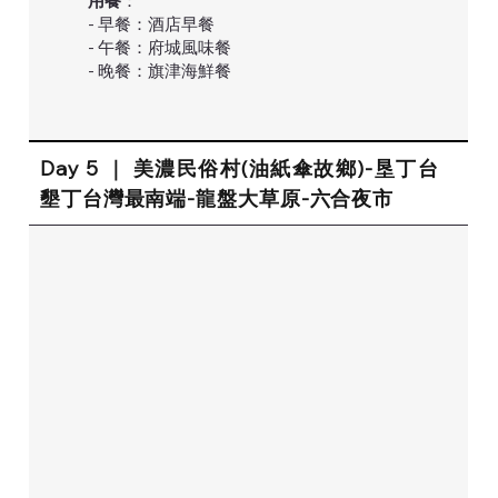
用餐
：
- 早餐：酒店早餐
- 午餐：府城風味餐
- 晚餐：旗津海鮮餐
Day 5 ｜ 美濃民俗村(油紙傘故鄉)-垦丁台
墾丁台灣最南端-龍盤大草原-六合夜市