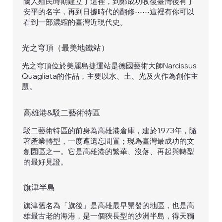
蘭人殖民時期建立了這裡，到鄭成功收復臺灣後有了
安平的名字，再到日據時代的翻修⋯⋯這裡有你可以
看到一部濃縮的臺灣近現代史。
光之穹頂（最美地鐵站）
光之穹頂位於美麗島捷運站是德國藝術大師Narcissus
Quagliata的作品，主要以水、土、光及火作為創作主
題。
高雄港&駁二藝術特區
駁二藝術特區的前身為高雄港倉庫，建於1973年，隨
著產業轉型，一度遭遺忘閒置；現為臺灣最成功的文
創園區之一。它是高雄港的繁華、沒落、再起與轉型
的最好見證。
​旗津半島
旗津舊名為「旗後」是高雄最早開發的地區，也是高
雄最古老的海港，是一個狹長型的沙洲半島，得天獨