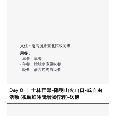
入住
：趣淘漫旅臺北館或同級
用餐
：
- 早餐：早餐
- 午餐：體驗水庫風味餐
- 晚餐：蒙古烤肉自助餐
Day 8 ｜ 士林官邸-陽明山火山口-或自由
活動 (視航班時間增減行程)-送機