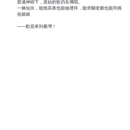
那邊神樹下，原始的歌仍在傳唱。
一條短街，能燒高香也能做禮拜，能求關老爺也能拜媽
祖娘娘
——歡迎來到臺灣！