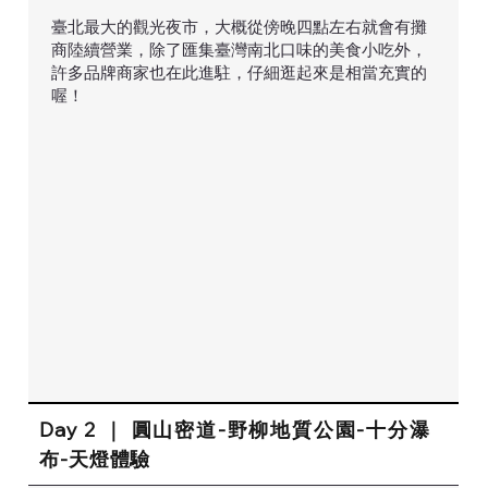
臺北最大的觀光夜市，大概從傍晚四點左右就會有攤
商陸續營業，除了匯集臺灣南北口味的美食小吃外，
許多品牌商家也在此進駐，仔細逛起來是相當充實的
喔！
Day 2 ｜ 圓山密道-野柳地質公園-十分瀑
布-天燈體驗