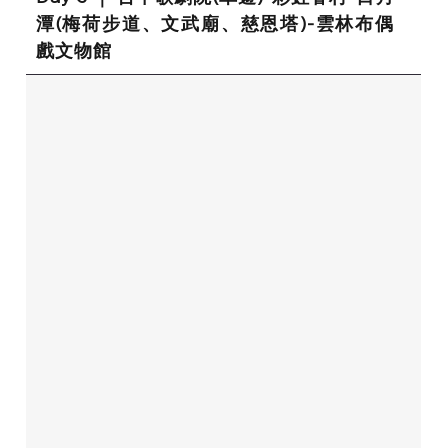
潭(梅荷步道、文武廟、慈恩塔)-雲林布偶
戲文物館