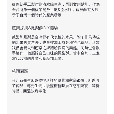
從傳統手工製作到流水線生產，再到文創賦能。作為
全台灣第一個襪業開放工廠&流水線，這裡向遊人展
示了台灣一個時代的產業發展
芭樂採摘&鳳梨酥DIY體驗
芭樂和鳳梨是台灣標有代表性的水果。除了作為傳統
的水果售賣意外，也會被加工成各種特色食品。這次
我們會親去到芭樂之鄉體驗採摘的樂趣。同時也會親
手製作一個屬於自己口味的鳳梨酥。管中窺豹，走進
當代台灣的農業和食品加工業。
慈湖園區
蔣介石先生因為覺得這裡的風景和家鄉很像，所以設
了官邸。蒋先生去世後靈柩暫時厝在慈湖陵寢，等待
時機，回遷故鄉奉化