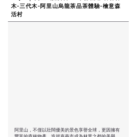
木-三代木-阿里山烏龍茶品茶體驗-檜意森
活村
阿里山，不僅以壯闊優美的景色享譽全球，更因擁有
豐富的森林物產，造就嘉義市成為林業之都的美譽。