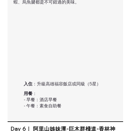
蝦、烏魚腱都是不可錯過的美味。
入住
：升級高雄福容飯店或同級（5星）
用餐
：
- 早餐：酒店早餐
- 午餐：素食自助餐
Day 6｜ 阿里山姊妹潭-巨木群棧道-香林神