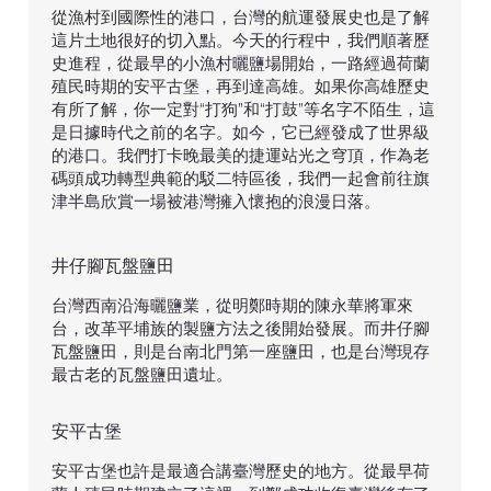
從漁村到國際性的港口，台灣的航運發展史也是了解
這片土地很好的切入點。今天的行程中，我們順著歷
史進程，從最早的小漁村曬鹽場開始，一路經過荷蘭
殖民時期的安平古堡，再到達高雄。如果你高雄歷史
有所了解，你一定對“打狗”和“打鼓”等名字不陌生，這
是日據時代之前的名字。如今，它已經發成了世界級
的港口。我們打卡晚最美的捷運站光之穹頂，作為老
碼頭成功轉型典範的駁二特區後，我們一起會前往旗
津半島欣賞一場被港灣擁入懷抱的浪漫日落。
井仔腳瓦盤鹽田
台灣西南沿海曬鹽業，從明鄭時期的陳永華將軍來
台，改革平埔族的製鹽方法之後開始發展。而井仔腳
瓦盤鹽田，則是台南北門第一座鹽田，也是台灣現存
最古老的瓦盤鹽田遺址。
安平古堡
安平古堡也許是最適合講臺灣歷史的地方。從最早荷