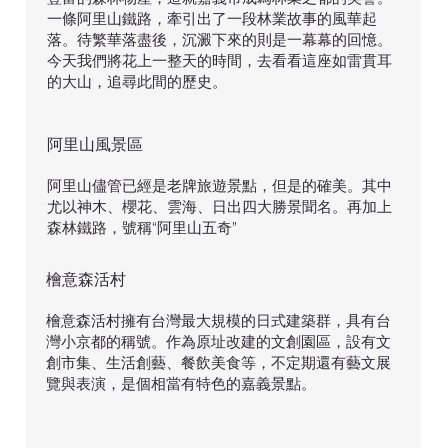
一條阿里山鐵路，牽引出了一段林業故事的風華起
落。待繁華落盡後，沉澱下來的則是一幕幕的回憶。
今天我們將花上一整天的時間，去看看這座如雷貫耳
的大山，追尋此間的歷史。
​阿里山風景區
阿里山儘管已經是老牌旅遊景點，但是的確美。其中
尤以神木、櫻花、雲海、日出四大勝景聞名。再加上
森林鐵路，號稱“阿里山五奇”
​檜意森活村
檜意森活村擁有台灣最大規模的日式建築群，具有台
灣小京都的稱號。作為原址改建的文創園區，設有文
創市集、生活創藝、餐飲美食等，不定期還有藝文展
覽與表演，是個相當有特色的嘉義景點。