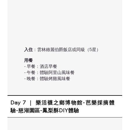
入住
：雲林緻麗伯爵飯店或同級（5星）
用餐
- 早餐：酒店早餐
- 午餐：體驗阿里山風味餐
- 晚餐：體驗烤雞風味餐
Day 7 ｜ 樂活襪之鄉博物館-芭樂採摘體
驗-慈湖園區-鳳梨酥DIY體驗