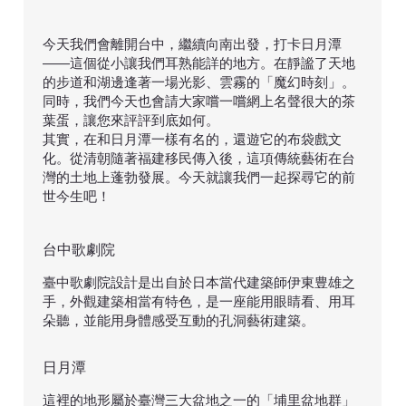
今天我們會離開台中，繼續向南出發，打卡日月潭
——這個從小讓我們耳熟能詳的地方。在靜謐了天地
的步道和湖邊逢著一場光影、雲霧的「魔幻時刻」。
同時，我們今天也會請大家嚐一嚐網上名聲很大的茶
葉蛋，讓您來評評到底如何。
​其實，在和日月潭一樣有名的，還遊它的布袋戲文
化。從清朝隨著福建移民傳入後，這項傳統藝術在台
灣的土地上蓬勃發展。今天就讓我們一起探尋它的前
世今生吧！
台中歌劇院
臺中歌劇院設計是出自於日本當代建築師伊東豊雄之
手，外觀建築相當有特色，是一座能用眼睛看、用耳
朵聽，並能用身體感受互動的孔洞藝術建築。
日月潭
這裡的地形屬於臺灣三大盆地之一的「埔里盆地群」