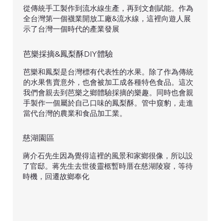
從傳統手工製作到流水線生產，再到文創賦能。作為
全台灣第一個襪業開放工廠&流水線，這裡向遊人展
示了台灣一個時代的產業發展
芭樂採摘&鳳梨酥DIY體驗
芭樂和鳳梨是台灣標有代表性的水果。除了作為傳統
的水果售賣意外，也會被加工成各種特色食品。這次
我們會親去到芭樂之鄉體驗採摘的樂趣。同時也會親
手製作一個屬於自己口味的鳳梨酥。管中窺豹，走進
當代台灣的農業和食品加工業。
慈湖園區
蔣介石先生因為覺得這裡的風景和家鄉很像，所以設
了官邸。蒋先生去世後靈柩暫時厝在慈湖陵寢，等待
時機，回遷故鄉奉化