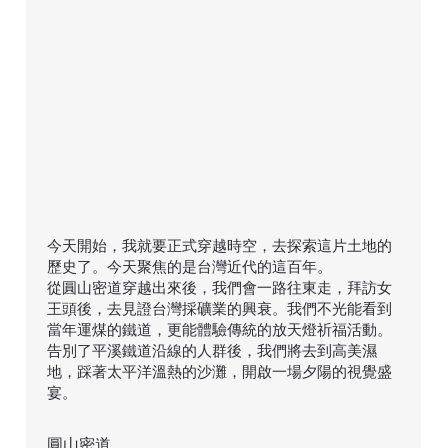
​今天開始，我就要正式穿越時空，去探索這片土地的
歷史了。今天聚焦的是台灣近代的這百年。
從圓山密道穿越出來後，我們會一路往東走，拜訪女
王頭後，去見證台灣採礦業的興衰。我們不光能看到
當年運煤的鐵道，更能體驗傳統的放天燈祈福活動。
告別了平溪鐵道沿線的人群後，我們將去到高美濕
地，踩著太平洋溫熱的沙灘，開啟一場夕陽的視覺盛
宴。
圓山密道