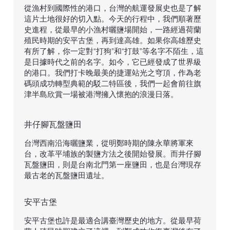
從漁村到國際性的港口，台灣的航運發展史也是了解
這片土地很好的切入點。今天的行程中，我們順著歷
史進程，從最早的小漁村曬鹽場開始，一路經過荷蘭
殖民時期的安平古堡，再到達高雄。如果你高雄歷史
有所了解，你一定對“打狗”和“打鼓”等名字不陌生，這
是日據時代之前的名字。如今，它已經發成了世界級
的港口。我們打卡晚最美的捷運站光之穹頂，作為老
碼頭成功轉型典範的駁二特區後，我們一起會前往旗
津半島欣賞一場被港灣擁入懷抱的浪漫日落。
井仔腳瓦盤鹽田
台灣西南沿海曬鹽業，從明鄭時期的陳永華將軍來
台，改革平埔族的製鹽方法之後開始發展。而井仔腳
瓦盤鹽田，則是台南北門第一座鹽田，也是台灣現存
最古老的瓦盤鹽田遺址。
安平古堡
安平古堡也許是最適合講臺灣歷史的地方。從最早荷