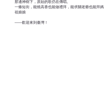
那邊神樹下，原始的歌仍在傳唱。
一條短街，能燒高香也能做禮拜，能求關老爺也能拜媽
祖娘娘
——歡迎來到臺灣！