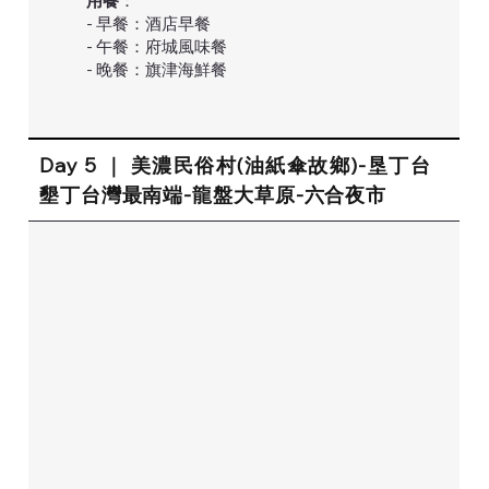
用餐
：
- 早餐：酒店早餐
- 午餐：府城風味餐
- 晚餐：旗津海鮮餐
Day 5 ｜ 美濃民俗村(油紙傘故鄉)-垦丁台
墾丁台灣最南端-龍盤大草原-六合夜市