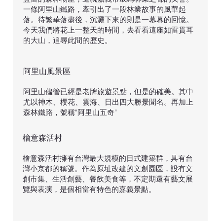
一條阿里山鐵路，牽引出了一段林業故事的風華起
落。待繁華落盡後，沉澱下來的則是一幕幕的回憶。
今天我們將花上一整天的時間，去看看這座如雷貫耳
的大山，追尋此間的歷史。
​阿里山風景區
阿里山儘管已經是老牌旅遊景點，但是的確美。其中
尤以神木、櫻花、雲海、日出四大勝景聞名。再加上
森林鐵路，號稱“阿里山五奇”
​檜意森活村
檜意森活村擁有台灣最大規模的日式建築群，具有台
灣小京都的稱號。作為原址改建的文創園區，設有文
創市集、生活創藝、餐飲美食等，不定期還有藝文展
覽與表演，是個相當有特色的嘉義景點。