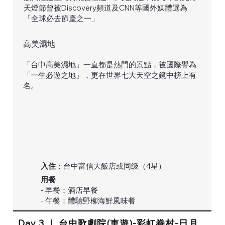
天燈節曾被Discovery頻道及CNN等國外媒體選為
「全球必去節慶之一」
高美濕地
「台中高美濕地」一直都是熱門的景點，被國際譽為
「一生必遊之地」，更在世界七大天空之鏡中榜上有
名。
入住
：台中富信大飯店或同级（4星）
用餐
- 早餐：酒店早餐
- 午餐：體驗野柳海鮮風味餐
Day 3 ｜ 台中歌劇院(車遊)-彩虹眷村-日月