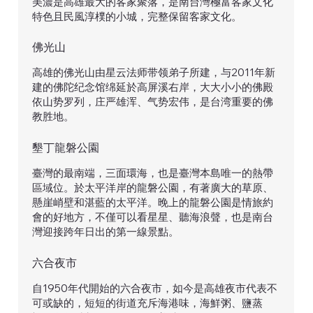
美濃是高雄最大的客家聚落，是南台灣極富客家文化
特色且民風淳樸的小城，完整保留客家文化。
佛光山
高雄的佛光山由星云法师带领弟子所建，与2011年新
建的佛陀纪念馆绵延於高屏溪右岸，大大小小的佛殿
依山势罗列，庄严雄浑、气势宏伟，是台湾重要的佛
教胜地。
​墾丁龍磐公園
臺灣的最南端，三面環海，也是臺灣本島唯一的熱帶
區域位。於太平洋岸的龍磐公園，有著廣大的草原、
懸崖峭壁和湛藍的太平洋。晚上的龍磐公園是情旅約
會的好地方，不僅可以看星星、聽海浪聲，也是南台
灣迎接跨年日出的第一線景點。
​六合夜市
自1950年代開始的六合夜市，如今是高雄夜市代表不
可或缺的，短短的街道充斥海港味，海鮮粥、鹽蒸