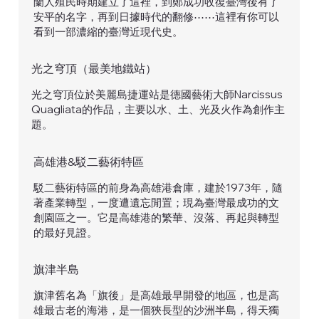
蘭人殖民時期建立了這裡，到鄭成功收復臺灣後有了
安平的名字，再到日據時代的翻修⋯⋯這裡有你可以
看到一部濃縮的臺灣近現代史。
光之穹頂（最美地鐵站）
光之穹頂位於美麗島捷運站是德國藝術大師Narcissus
Quagliata的作品，主要以水、土、光及火作為創作主
題。
高雄港&駁二藝術特區
駁二藝術特區的前身為高雄港倉庫，建於1973年，隨
著產業轉型，一度遭遺忘閒置；現為臺灣最成功的文
創園區之一。它是高雄港的繁華、沒落、再起與轉型
的最好見證。
​旗津半島
旗津舊名為「旗後」是高雄最早開發的地區，也是高
雄最古老的海港，是一個狹長型的沙洲半島，得天獨