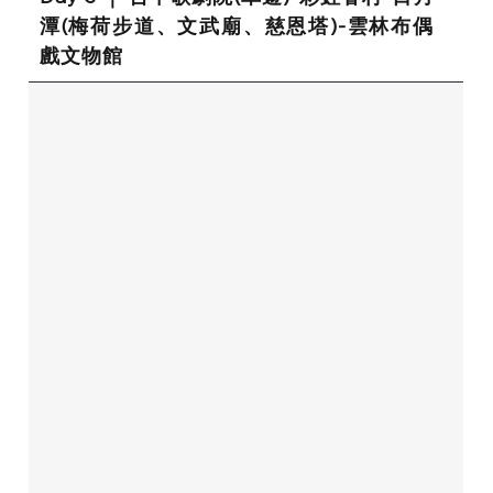
潭(梅荷步道、文武廟、慈恩塔)-雲林布偶
戲文物館