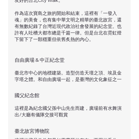
友好的台北City Walk。
作為這次寶島之旅的開始和結束，這裡有「一發入
魂」的美食，也有集中華文明之精華的臺北故宮，還
有無數紀錄了台灣近現代政治社會發展的紀念堂。也
許有人吐槽大都市總是千篇一律。但是台北在霓虹燈
下留下了一顆穩重但依舊炙熱的內心。
自由廣場 & 中正紀念堂
臺北市中心的地標建築。造型仿造天壇之頂、埃及金
字塔之體。和自由廣場一起，是臺灣的文化象征之一
國父紀念館
這裡是為紀念國父孫中山先生而建，廣場前有水舞演
出/大廳有儀隊交接可觀賞
臺北故宮博物院