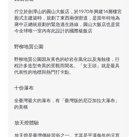
佇立於劍潭山的圓山大飯店，於1970年興建14層樓宮
殿式主建築時，規劃了東西兩側密道，是當年特地為
蔣中正總統規劃的緊急逃生路線，圓山大飯店也是當
今全球唯一室內有此設計的國際級飯店
野柳地質公園
野柳地質公園因灰黃色的砂岩在風化以及海蝕後，行
程許多造型奇異的景觀而聞名。「女王頭」就是最具
代表性的地標與熱門打卡點。
​十份瀑布
全臺灣最大的瀑布，有「臺灣版的尼亞加拉大瀑布」
的美稱
​放天燈體驗
放天燈是臺灣傳統習俗之一。尤其是平溪每年的元宵