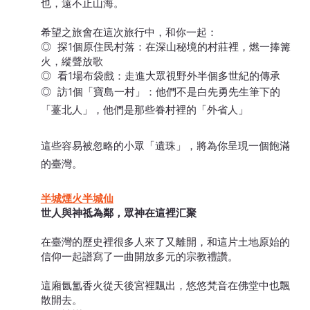
也，遠不止山海。
希望之旅會在這次旅行中，和你一起：
◎ 探1個原住民村落：在深山秘境的村莊裡，燃一捧篝
火，縱聲放歌
◎ 看1場布袋戲：走進大眾視野外半個多世紀的傳承
◎ 訪1個「寶島一村」：他們不是白先勇先生筆下的
「薹北人」，他們是那些眷村裡的「外省人」
這些容易被忽略的小眾「遺珠」，將為你呈現一個飽滿
的臺灣。
半城煙火半城仙
世人與神祗為鄰，眾神在這裡汇聚
在臺灣的歷史裡很多人來了又離開，和這片土地原始的
信仰一起譜寫了一曲開放多元的宗教禮讚。
這廂氤氳香火從天後宮裡飄出，悠悠梵音在佛堂中也飄
散開去。