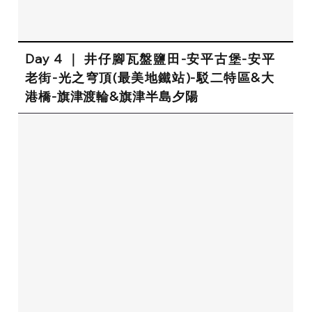
Day 4 ｜ 井仔腳瓦盤鹽田-安平古堡-安平
老街-光之穹頂(最美地鐵站)-駁二特區&大
港橋-旗津渡輪&旗津半島夕陽