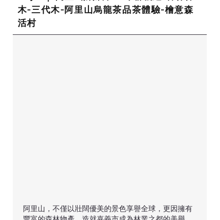
木-三代木-阿里山烏龍茶品茶體驗-檜意森
活村
阿里山，不僅以壯闊優美的景色享譽全球，更因擁有
豐富的森林物產，造就嘉義市成為林業之都的美譽。