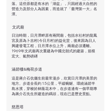
落。這些原都是有水的「湖盆」，只因經過大自然的
營造力及部分人為因素，而造就了「臺灣第一大」名
潭。
文武廟
日治時期，日月潭畔原有兩間廟，包括水社村的龍鳳
宮及原為卜吉村(今日月村)的益化堂，後來因為日人
興建發電工程，日月潭水位上升，兩廟必須遷離。
1969年文武廟再次重建為中國北朝式的建築，規模
宏大、氣勢磅礡
涵碧樓&梅荷步道
這是蔣介石伉儷生前最常漫步，欣賞日月潭的美景的
地方。步道全長約 1.5公里，平緩蜿蜒、環繞涵碧半
島水濱，穿梭於林蔭花木中，在步道邊有一個早期專
為蔣介石先生所建造的碼頭，現在已是歷史景點。
慈恩塔