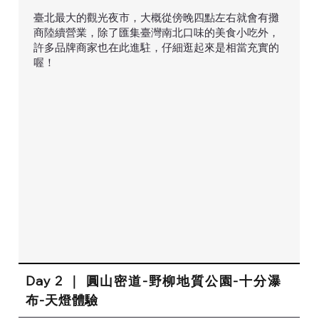
臺北最大的觀光夜市，大概從傍晚四點左右就會有攤
商陸續營業，除了匯集臺灣南北口味的美食小吃外，
許多品牌商家也在此進駐，仔細逛起來是相當充實的
喔！
Day 2 ｜ 圓山密道-野柳地質公園-十分瀑
布-天燈體驗