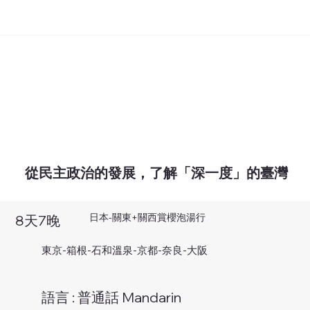
從民主政治的發展，了解「深一度」的臺灣
日本-關東+關西賞櫻泡湯行
8天7晚
東京-箱根-石和溫泉-京都-奈良-大阪
語言 : 普通話 Mandarin