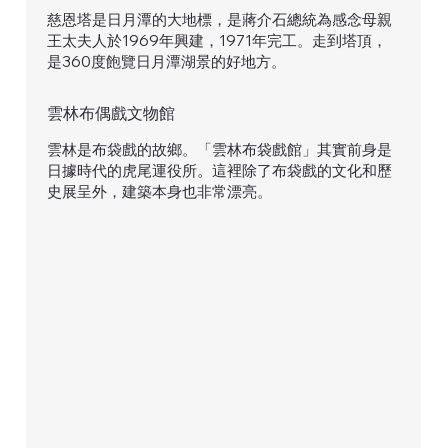
慈恩塔是日月潭的大地標，是蔣介石總統為感念母親
王太夫人於1969年興建，1971年完工。走到塔頂，
是360度飽覽日月潭湖景的好地方。
雲林布偶戲文物館
雲林是布袋戲的故鄉。「雲林布袋戲館」其實前身是
日據時代的虎尾運役所。這裡除了布袋戲的文化和歷
史展呈外，建築本身也非常漂亮。