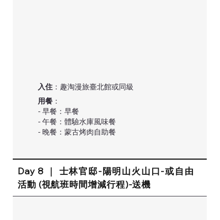
入住
：趣淘漫旅臺北館或同級
用餐
：
- 早餐：早餐
- 午餐：體驗水庫風味餐
- 晚餐：蒙古烤肉自助餐
Day 8 ｜ 士林官邸-陽明山火山口-或自由
活動 (視航班時間增減行程)-送機