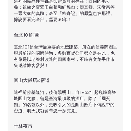
這裡的藏品件件都是如雷貫耳的存在：西周的毛公
鼎；鎮館之寶翠玉白菜和紅燒肉；顏真卿、宋徽宗等
一眾大家的真跡；甚至「核舟記」的原型也在那裡。
據說要看完全部，需要30年！
台北101商圈
臺北101是台灣最重要的地標建築。所在的信義商圈呈
現最前端的國際時尚，多數百貨公司都立足在此，也
有像是以老眷村改造的四四南村，不時有文創手作市
集邀請旅客參與！
圓山大飯店&密道
這裡前臨基隆河，後倚陽明山，自1952年起巍峨高聳
於圓山之腰，曾是臺灣最頂級的酒店。除了「國賓
館」的名號以外，更吸引人的是圓山飯店下傳說中的
密道。明天我就會帶您一探究竟。
士林夜市