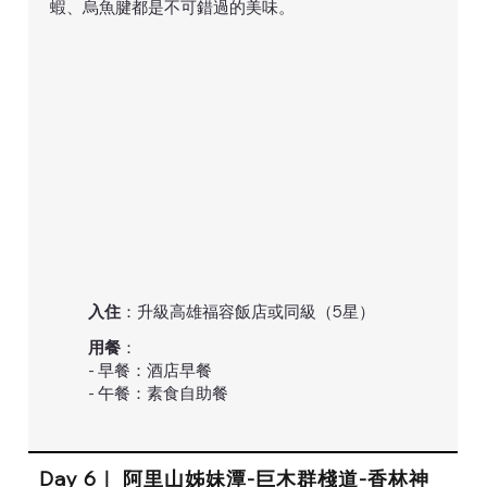
蝦、烏魚腱都是不可錯過的美味。
入住
：升級高雄福容飯店或同級（5星）
用餐
：
- 早餐：酒店早餐
- 午餐：素食自助餐
Day 6｜ 阿里山姊妹潭-巨木群棧道-香林神