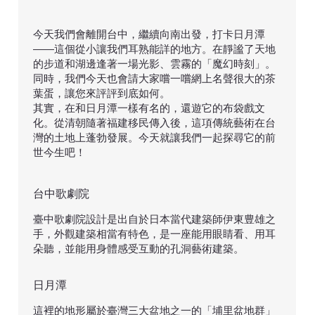
今天我們會離開台中，繼續向南出發，打卡日月潭
——這個從小讓我們耳熟能詳的地方。在靜謐了天地
的步道和湖邊逢著一場光影、雲霧的「魔幻時刻」。
同時，我們今天也會請大家嚐一嚐網上名聲很大的茶
葉蛋，讓您來評評到底如何。
​其實，在和日月潭一樣有名的，還遊它的布袋戲文
化。從清朝隨著福建移民傳入後，這項傳統藝術在台
灣的土地上蓬勃發展。今天就讓我們一起探尋它的前
世今生吧！
台中歌劇院
臺中歌劇院設計是出自於日本當代建築師伊東豊雄之
手，外觀建築相當有特色，是一座能用眼睛看、用耳
朵聽，並能用身體感受互動的孔洞藝術建築。
日月潭
這裡的地形屬於臺灣三大盆地之一的「埔里盆地群」