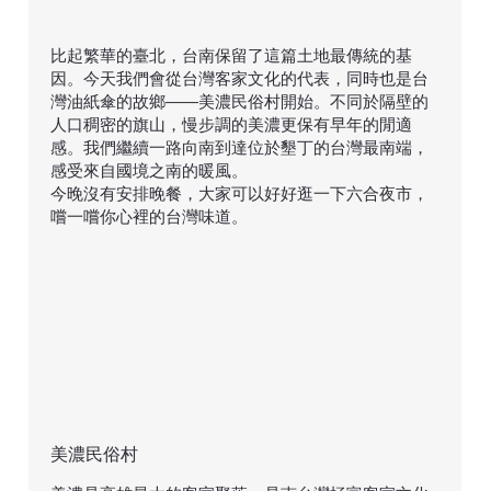
比起繁華的臺北，台南保留了這篇土地最傳統的基
因。今天我們會從台灣客家文化的代表，同時也是台
灣油紙傘的故鄉——美濃民俗村開始。不同於隔壁的
人口稠密的旗山，慢步調的美濃更保有早年的閒適
感。我們繼續一路向南到達位於墾丁的台灣最南端，
感受來自國境之南的暖風。
今晚沒有安排晚餐，大家可以好好逛一下六合夜市，
嚐一嚐你心裡的台灣味道。
美濃民俗村