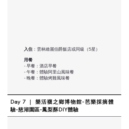
入住
：雲林緻麗伯爵飯店或同級（5星）
用餐
- 早餐：酒店早餐
- 午餐：體驗阿里山風味餐
- 晚餐：體驗烤雞風味餐
Day 7 ｜ 樂活襪之鄉博物館-芭樂採摘體
驗-慈湖園區-鳳梨酥DIY體驗