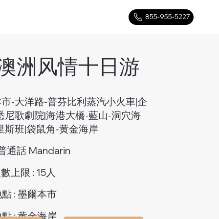
855-955-5227
澳洲风情十日游
市-大洋路-普芬比利蒸汽小火車|企
悉尼歌劇院|海港大橋-藍山-洞穴海
里斯班|袋鼠角-黄金海岸
 普通話 Mandarin
上限 : 15人
點 : 墨爾本市
點 : 黄金海岸