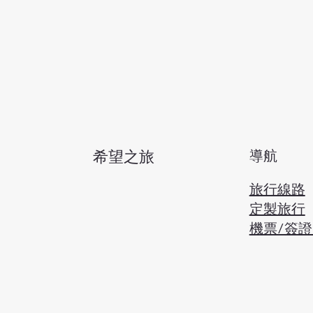
導航
​希望之旅
旅行線路
定製旅行
​機票/簽