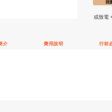
我
或致電 +1
簡介
費用說明
行前