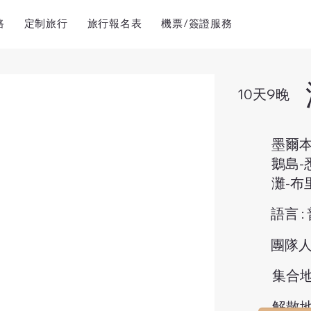
路
定制旅行
旅行報名表
機票/簽證服務
10天9晚
墨爾本
鵝島-
灘-布
語言 :
團隊人數
集合地
解散地